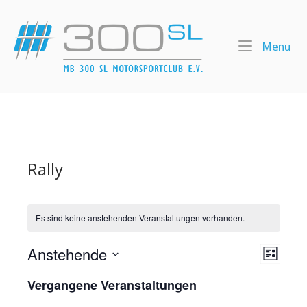
Skip
to
Home
content
Me
Menu
Rally
Es sind keine anstehenden Veranstaltungen vorhanden.
Anstehende
V
A
L
D
I
e
n
Vergangene Veranstaltungen
S
a
T
r
t