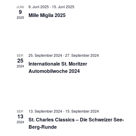
s
E
u
9. Juni 2025
-
15. Juni 2025
JUNI
a
9
i
m
Mille Miglia 2025
2025
n
w
c
ä
s
h
h
t
l
e
t
a
n
25. September 2024
-
27. September 2024
SEP.
25
l
e
.
Internationale St. Moritzer
2024
Automobilwoche 2024
t
n
u
-
n
N
g
a
13. September 2024
-
15. September 2024
SEP.
A
13
St. Charles Classics – Die Schweizer See-
v
2024
n
Berg-Runde
i